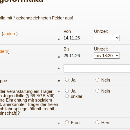
e alle mit * gekennzeichneten Felder aus!
Von
Uhrzeit
 (
ändern
)
*
Bis
Uhrzeit
dern
)
*
*
Ja
Nein
uppe
*
Ja
Nein
 der Veranstaltung ein Träger
*
en Jugendhilfe (§ 69 SGB VIII)
unklar
ere Einrichtung mit sozialem
. anerkannter Träger der freien
lfahrtspflege, öffentl.-rechtl.
inschaft)?
Frau
Herr
*