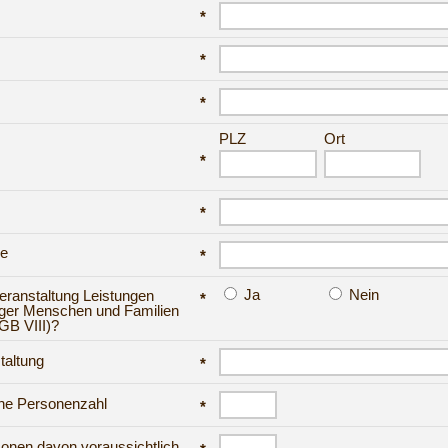
*
*
*
PLZ
Ort
*
*
se
*
Ja
Nein
eranstaltung Leistungen
*
nger Menschen und Familien
GB VIII)?
taltung
*
che Personenzahl
*
sonen davon voraussichtlich