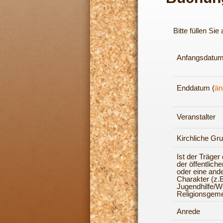
Bitte füllen Si
Anfangsdatum
Enddatum (
än
Veranstalter
Kirchliche Gr
Ist der Träger
der öffentlich
oder eine and
Charakter (z.B
Jugendhilfe/Woh
Religionsgeme
Anrede