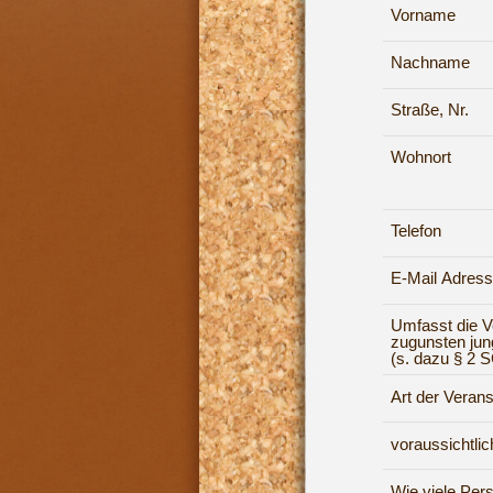
Vorname
Nachname
Straße, Nr.
Wohnort
Telefon
E-Mail Adres
Umfasst die V
zugunsten ju
(s. dazu § 2 S
Art der Verans
voraussichtli
Wie viele Per