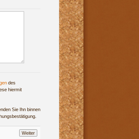
gen
des
ese hiermit
enden Sie Ihn binnen
chungsbestätigung.