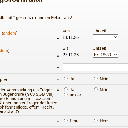
e alle mit * gekennzeichneten Felder aus!
Von
Uhrzeit
 (
ändern
)
*
Bis
Uhrzeit
dern
)
*
*
Ja
Nein
uppe
*
Ja
Nein
 der Veranstaltung ein Träger
*
en Jugendhilfe (§ 69 SGB VIII)
unklar
ere Einrichtung mit sozialem
. anerkannter Träger der freien
lfahrtspflege, öffentl.-rechtl.
inschaft)?
Frau
Herr
*