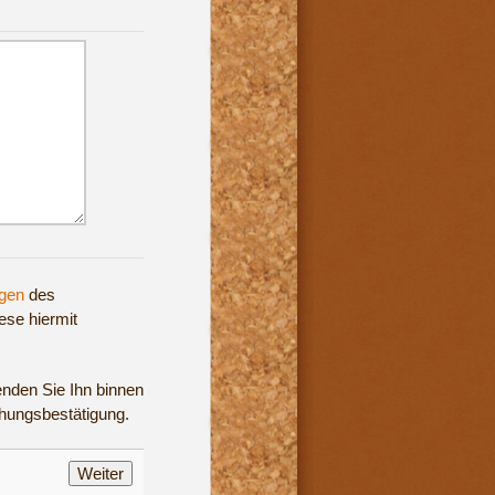
gen
des
ese hiermit
enden Sie Ihn binnen
chungsbestätigung.