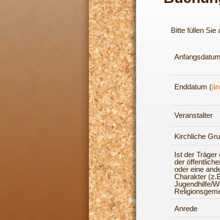
Bitte füllen Si
Anfangsdatum
Enddatum (
än
Veranstalter
Kirchliche Gr
Ist der Träger
der öffentlich
oder eine and
Charakter (z.B
Jugendhilfe/Woh
Religionsgeme
Anrede