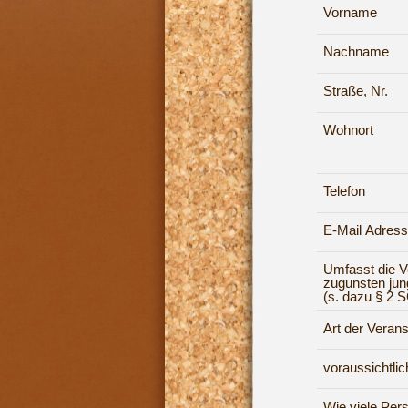
Vorname
Nachname
Straße, Nr.
Wohnort
Telefon
E-Mail Adres
Umfasst die V
zugunsten ju
(s. dazu § 2 S
Art der Verans
voraussichtli
Wie viele Per