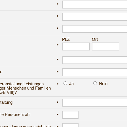
*
*
*
PLZ
Ort
*
*
se
*
Ja
Nein
eranstaltung Leistungen
*
nger Menschen und Familien
GB VIII)?
taltung
*
che Personenzahl
*
sonen davon voraussichtlich