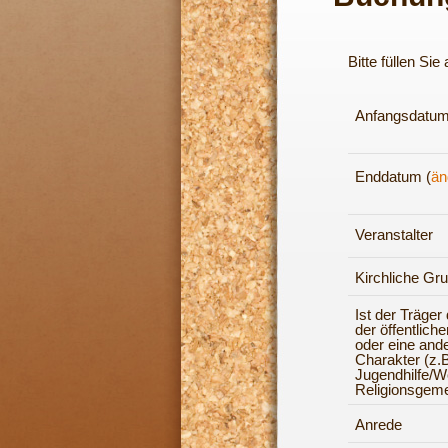
Bitte füllen Si
Anfangsdatum
Enddatum (
än
Veranstalter
Kirchliche Gr
Ist der Träger
der öffentlich
oder eine and
Charakter (z.B
Jugendhilfe/Woh
Religionsgeme
Anrede