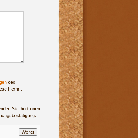
gen
des
ese hiermit
enden Sie Ihn binnen
chungsbestätigung.