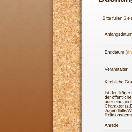
Bitte füllen Si
Anfangsdatum
Enddatum (
än
Veranstalter
Kirchliche Gr
Ist der Träger
der öffentlich
oder eine and
Charakter (z.B
Jugendhilfe/Woh
Religionsgeme
Anrede