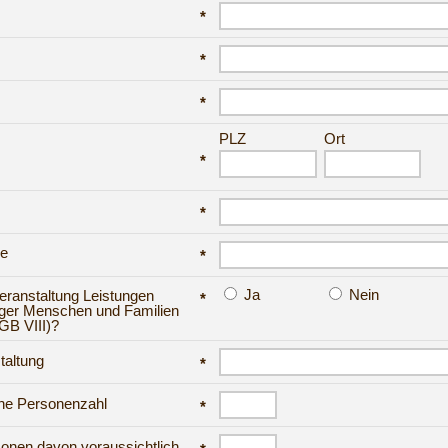
*
*
*
PLZ
Ort
*
*
se
*
Ja
Nein
eranstaltung Leistungen
*
nger Menschen und Familien
GB VIII)?
taltung
*
che Personenzahl
*
sonen davon voraussichtlich