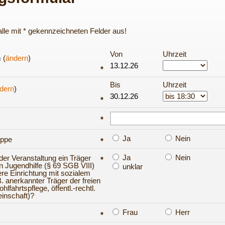
e alle mit * gekennzeichneten Felder aus!
Von
Uhrzeit
 (
ändern
)
*
Bis
Uhrzeit
dern
)
*
*
Ja
Nein
uppe
*
Ja
Nein
 der Veranstaltung ein Träger
*
en Jugendhilfe (§ 69 SGB VIII)
unklar
ere Einrichtung mit sozialem
. anerkannter Träger der freien
lfahrtspflege, öffentl.-rechtl.
inschaft)?
Frau
Herr
*