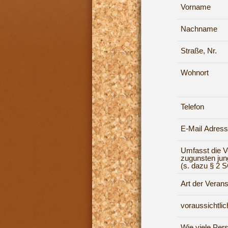
Vorname
Nachname
Straße, Nr.
Wohnort
Telefon
E-Mail Adres
Umfasst die V
zugunsten ju
(s. dazu § 2 S
Art der Verans
voraussichtli
Wie viele Per