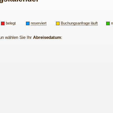
belegt
reserviert
Buchungsanfrage läuft
n
un wählen Sie Ihr
Abreisedatum
: