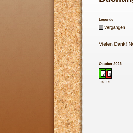
Legende
vergangen
Vielen Dank! N
October 2026
8
9
Thu
Fri