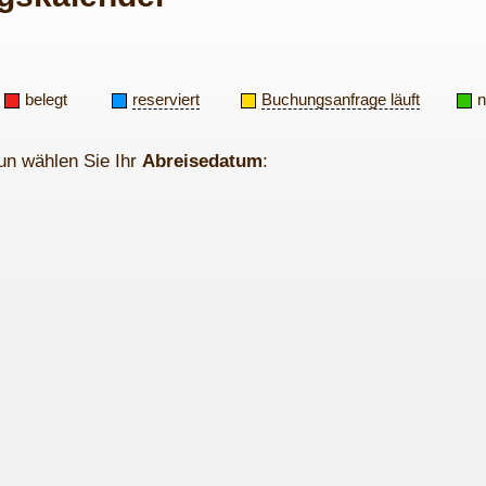
belegt
reserviert
Buchungsanfrage läuft
n
un wählen Sie Ihr
Abreisedatum
: