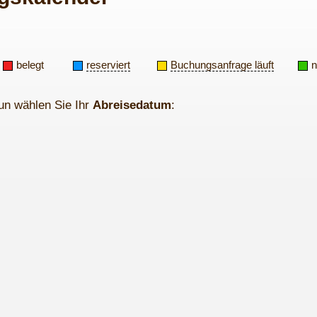
belegt
reserviert
Buchungsanfrage läuft
n
un wählen Sie Ihr
Abreisedatum
: