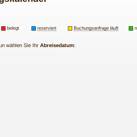
belegt
reserviert
Buchungsanfrage läuft
n
un wählen Sie Ihr
Abreisedatum
: