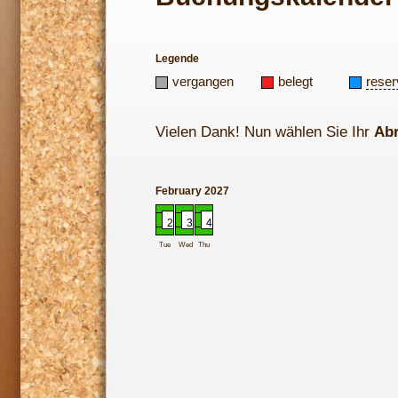
Legende
vergangen
belegt
reser
Vielen Dank! Nun wählen Sie Ihr
Ab
February 2027
2
3
4
Tue
Wed
Thu