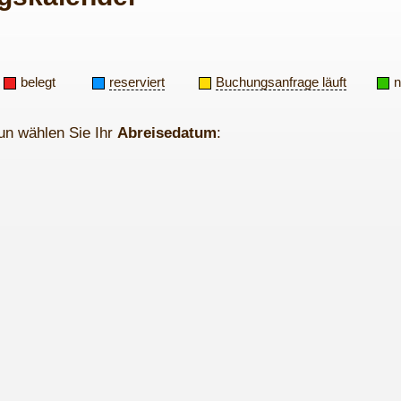
belegt
reserviert
Buchungsanfrage läuft
n
un wählen Sie Ihr
Abreisedatum
: