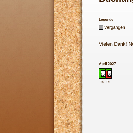
Legende
vergangen
Vielen Dank! N
April 2027
15
16
Thu
Fri