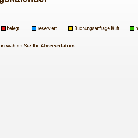
belegt
reserviert
Buchungsanfrage läuft
n
un wählen Sie Ihr
Abreisedatum
: