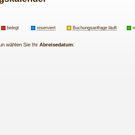
belegt
reserviert
Buchungsanfrage läuft
n
un wählen Sie Ihr
Abreisedatum
: