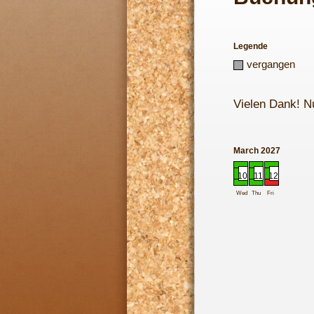
Legende
vergangen
Vielen Dank! N
March 2027
10
11
12
Wed
Thu
Fri